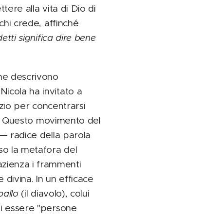
tere alla vita di Dio di
chi crede, affinché
tti significa dire bene
che descrivono
icola ha invitato a
nzio per concentrarsi
Dio. Questo movimento del
— radice della parola
so la metafora del
zienza i frammenti
 divina. In un efficace
ballo
(il diavolo), colui
di essere "persone