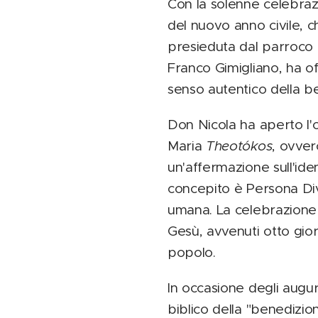
Con la solenne celebrazi
del nuovo anno civile, c
presieduta dal parroco 
Franco Gimigliano, ha of
senso autentico della be
Don Nicola ha aperto l'o
Maria
Theotókos
, ovver
un'affermazione sull'ide
concepito è Persona Divi
umana. La celebrazione h
Gesù, avvenuti otto gio
popolo.
In occasione degli augur
biblico della "benedizio