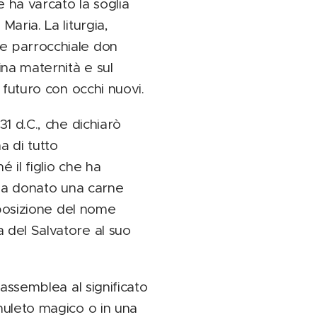
 ha varcato la soglia
aria. La liturgia,
re parrocchiale don
ina maternità e sul
 futuro con occhi nuovi.
1 d.C., che dichiarò
a di tutto
 il figlio che ha
i ha donato una carne
imposizione del nome
 del Salvatore al suo
'assemblea al significato
amuleto magico o in una