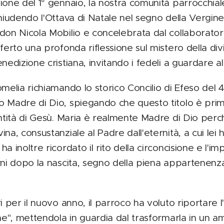
one del 1° gennaio, la nostra comunità parrocchiale
hiudendo l'Ottava di Natale nel segno della Vergine M
don Nicola Mobilio e concelebrata dal collaborato
ferto una profonda riflessione sul mistero della div
nedizione cristiana, invitando i fedeli a guardare al
melia richiamando lo storico Concilio di Efeso del 43
o Madre di Dio, spiegando che questo titolo è prim
ntità di Gesù. Maria è realmente Madre di Dio perché
na, consustanziale al Padre dall'eternità, a cui le
a inoltre ricordato il rito della circoncisione e l'
rni dopo la nascita, segno della piena appartenenza
i per il nuovo anno, il parroco ha voluto riportare l
ne", mettendola in guardia dal trasformarla in un 