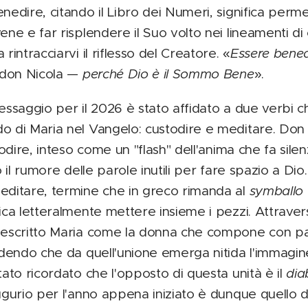
nedire, citando il Libro dei Numeri, significa permet
ene e far risplendere il Suo volto nei lineamenti di 
rintracciarvi il riflesso del Creatore. «
Essere benede
 don Nicola —
perché Dio è il Sommo Bene
».
messaggio per il 2026 è stato affidato a due verbi 
o di Maria nel Vangelo: custodire e meditare. Don N
todire, inteso come un "flash" dell'anima che fa sile
do il rumore delle parole inutili per fare spazio a 
editare, termine che in greco rimanda al
symballo
ica letteralmente mettere insieme i pezzi. Attraver
 descritto Maria come la donna che compone con pa
ndendo che da quell'unione emerga nitida l'immagine
tato ricordato che l'opposto di questa unità è il
dia
augurio per l'anno appena iniziato è dunque quello 