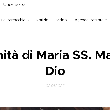
0981387154
La Parrocchia
Notizie
Video
Agenda Pastorale
ità di Maria SS. M
Dio
02.01.2026