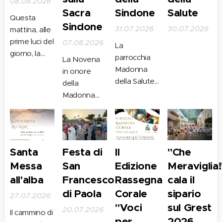
08.08.2026
Sacra
Sindone
Salute
Questa
Sindone
31.07.2026
30.07.2026
mattina, alle
prime luci del
07.08.2026
La
giorno, la
parrocchia
La Novena
comunità
Madonna
in onore
parrocchiale
della Salute
della
della
si prepara ad
Madonna
Madonna
accogliere
della Salute
della Salute
un evento di
non è fatta
si è ritrovata
straordinaria
solo di
al Molo San
portata
preghiere e
Francesco
Santa
Festa di
II
"Che
spirituale e
devozione,
per uno dei
Messa
San
Edizione
Meraviglia!
culturale. Dal
ma è anche
momenti più
1° al 16
all'alba
Francesco
Rassegna
cala il
il luogo in cui
suggestivi in
agosto,
la fede si
di Paola
Corale
sipario
preparazione
27.07.2026
infatti, la
interroga,
"Voci
sul Grest
alla festa
20.07.2026
parrocchia
Il cammino di
incontra la
per
2026
della