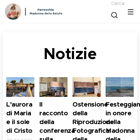
Cerca
Notizie
L’aurora
Il
Ostensione
Festeggia
di Maria
racconto
della
in onore
e il sole
della
Riproduzione
della
di Cristo
conferenza
Fotografica
Madonna
sulla
della
della