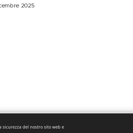
dicembre 2025
Piazza Madonna della Salute 2, 87071 Amendolara
a sicurezza del nostro sito web e