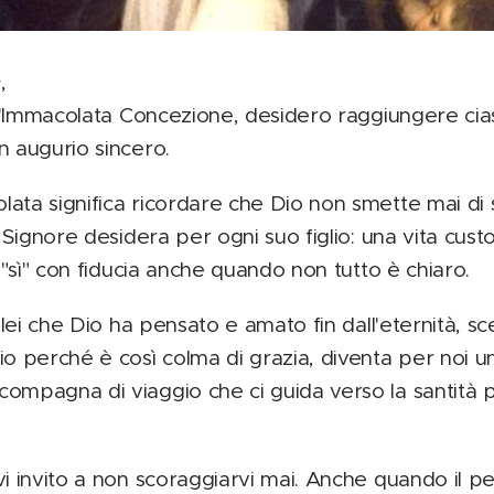
e
,
ell'Immacolata Concezione, desidero raggiungere cia
n augurio sincero.
ata significa ricordare che Dio non smette mai di 
 Signore desidera per ogni suo figlio: una vita custo
e "sì" con fiducia anche quando non tutto è chiaro.
olei che Dio ha pensato e amato fin dall'eternità, sc
io perché è così colma di grazia, diventa per noi u
ompagna di viaggio che ci guida verso la santità po
vi invito a non scoraggiarvi mai. Anche quando il p